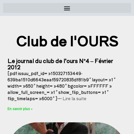
Club de l'OURS
Le journal du club de l’ours N°4 – Février
2012
[pdf issuu_pdf_id= »150327153449-
639ba1510d6643eaaf59720835df81b9″ layout= »1″
width= »650″ height= »480″ bgcolor= »FFFFFF »
allow_full_screen_= »1″ show_flip_buttons= »1″
flip_timelaps= »6000″ ]…
Lire la suite
En savoir plus »