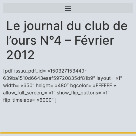
Le journal du club de
l’ours N°4 – Février
2012
[pdf issuu_pdf_id= »150327153449-
639ba1510d6643eaaf59720835df81b9″ layout= »1″
width= »650″ height= »480″ bgcolor= »FFFFFF »
allow_full_screen_= »1″ show_flip_buttons= »1″
flip_timelaps= »6000″ ]