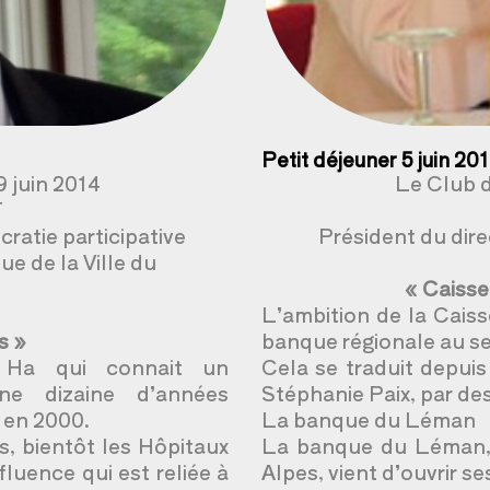
Petit déjeuner 5 juin 2
9 juin 2014
Le Club d
T
ratie participative
Président du dir
ue de la Ville du
« Caisse
L’ambition de la Cais
s »
banque régionale au ser
0 Ha qui connait un
Cela se traduit depuis
ne dizaine d’années
Stéphanie Paix, par de
 en 2000.
La banque du Léman
s, bientôt les Hôpitaux
La banque du Léman, 
luence qui est reliée à
Alpes, vient d’ouvrir s