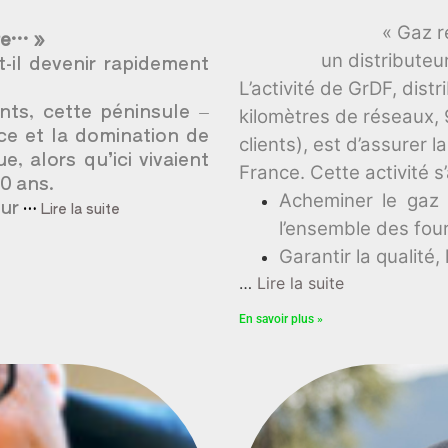
« Gaz r
re… »
t-il devenir rapidement
un distributeu
L’activité de GrDF, dis
nts, cette péninsule –
kilomètres de réseaux,
nce et la domination de
clients), est d’assurer 
, alors qu’ici vivaient
France. Cette activité s
0 ans.
Acheminer le gaz 
tur
…
Lire la suite
l’ensemble des fou
Garantir la qualité, 
…
Lire la suite
En savoir plus »