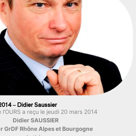
2014 – Didier Saussier
 l’OURS a reçu le jeudi 20 mars 2014
Didier SAUSSIER
ur GrDF Rhône Alpes et Bourgogne