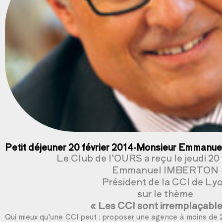
Petit déjeuner 20 février 2014-Monsieur Emmanue
Le Club de l’OURS a reçu le jeudi 20 
Emmanuel IMBERTON
Président de la CCI de Ly
sur le thème
« Les CCI sont irremplaçable
Qui mieux qu’une CCI peut : proposer une agence à moins de