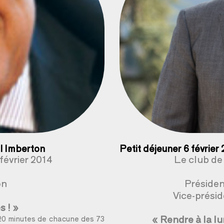
l Imberton
Petit déjeuner 6 février
février 2014
Le club de 
on
Présiden
Vice-prési
s ! »
« Rendre à la l
 20 minutes de chacune des 73