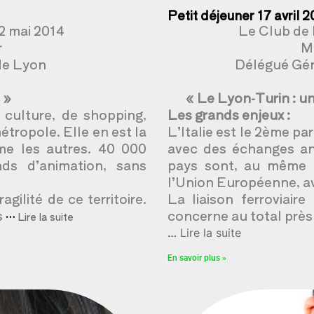
Petit déjeuner 17 avril 
2 mai 2014
Le Club de l
r
M
de Lyon
Délégué Gén
 »
« Le Lyon-Turin : un
 culture, de shopping,
Les grands enjeux :
étropole. Elle en est la
L’Italie est le 2ème p
me les autres. 40 000
avec des échanges ann
nds d’animation, sans
pays sont, au même n
l’Union Européenne, av
agilité de ce territoire.
La liaison ferroviair
s
concerne au total près
…
Lire la suite
…
Lire la suite
En savoir plus »