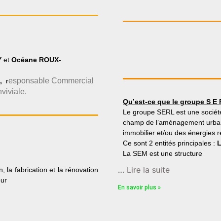
Y
et
Océane ROUX-
esponsable Commercial
E,
r
viviale.
Qu’est-ce que le groupe S E 
Le groupe SERL est une société
champ de l’aménagement urbain,
immobilier et/ou des énergies r
Ce sont 2 entités principales :
La SEM est une structure
…
Lire la suite
 la fabrication et la rénovation
our
En savoir plus »