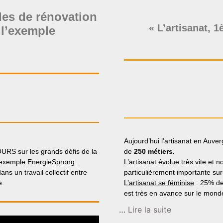
les de rénovation
« L’artisanat, 1
 l’exemple
Aujourd’hui l’artisanat en Auv
URS sur les grands défis de la
de
250 métiers.
l’exemple EnergieSprong.
L’artisanat évolue très vite et
ns un travail collectif entre
particulièrement importante su
e.
L’artisanat se féminise
: 25% des
est très en avance sur le mond
…
Lire la suite