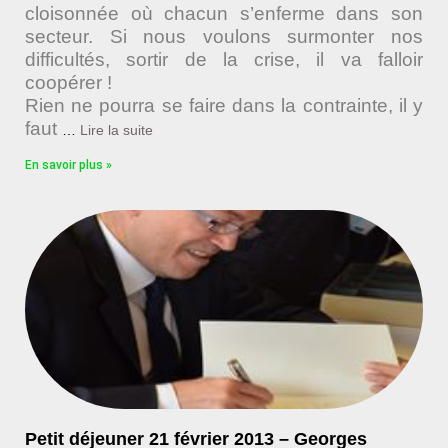
cloisonnée où chacun s’enferme dans son
secteur. Si nous voulons surmonter nos
difficultés, sortir de la crise, il va falloir
coopérer !
Rien ne pourra se faire dans la contrainte, il y
faut
…
Lire la suite
En savoir plus »
Petit déjeuner 21 février 2013 – Georges