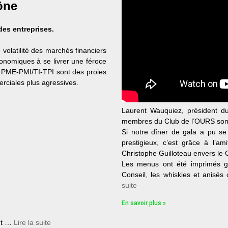
ône
des entreprises.
olatilité des marchés financiers
onomiques à se livrer une féroce
s PME-PMI/TI-TPI sont des proies
rciales plus agressives.
Laurent Wauquiez, président du
membres du Club de l’OURS sont 
Si notre dîner de gala a pu se
prestigieux, c’est grâce à l’ami
Christophe Guilloteau envers le 
Les menus ont été imprimés g
Conseil, les whiskies et anisés
suite
En savoir plus »
ont …
Lire la suite