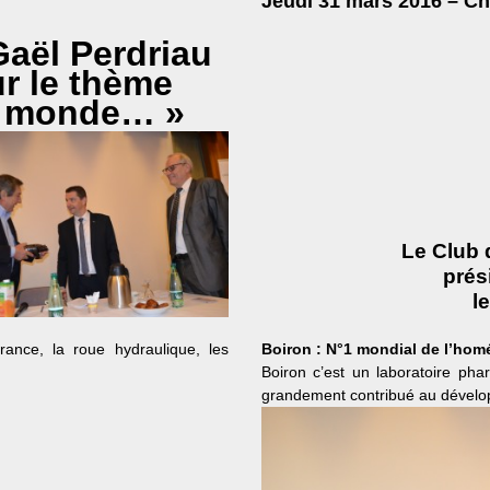
Jeudi 31 mars 2016 – Ch
Gaël Perdriau
ur le thème
le monde… »
Le Club 
prés
l
ance, la roue hydraulique, les
Boiron : N°1 mondial
de l’hom
Boiron c’est un laboratoire pha
grandement contribué au dévelo