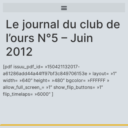
Le journal du club de
l’ours N°5 – Juin
2012
[pdf issuu_pdf_id= »150421132017-
a61286add44a44ff97bf3c849706153e » layout= »1″
width= »640″ height= »480″ bgcolor= »FFFFFF »
allow_full_screen_= »1″ show_flip_buttons= »1″
flip_timelaps= »6000″ ]