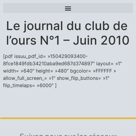
Le journal du club de
l’ours N°1 – Juin 2010
[pdf issuu_pdf_id= »150429093400-
8fce1849fdb34210aba9ed687d374897″ layout= »1″
width= »640″ height= »480″ bgcolor= »FFFFFF »
allow_full_screen_= »1″ show_flip_buttons= »1″
flip_timelaps= »6000″ ]
Suivez-nous sur les réseaux