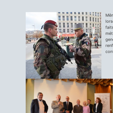
Mêm
lor
fai
mét
gen
ren
cont