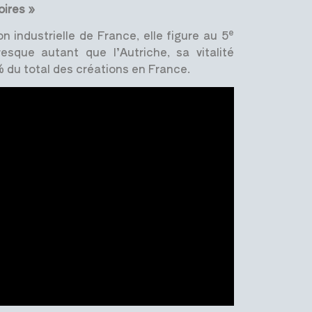
oires »
e
 industrielle de France, elle figure au 5
sque autant que l’Autriche, sa vitalité
% du total des créations en France.