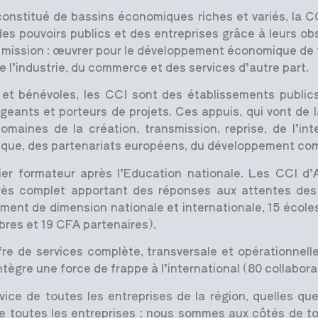
onstitué de bassins économiques riches et variés, la C
es pouvoirs publics et des entreprises grâce à leurs obs
mission : œuvrer pour le développement économique de tou
 l’industrie, du commerce et des services d’autre part.
et bénévoles, les CCI sont des établissements publics
igeants et porteurs de projets. Ces appuis, qui vont d
domaines de la création, transmission, reprise, de l’in
rique, des partenariats européens, du développement com
emier formateur après l’Education nationale. Les CCI d
 très complet apportant des réponses aux attentes des
ent de dimension nationale et internationale, 15 écoles
bres et 19 CFA partenaires).
fre de services complète, transversale et opérationnel
ntègre une force de frappe à l’international (80 collabora
e de toutes les entreprises de la région, quelles que so
i de toutes les entreprises : nous sommes aux côtés de