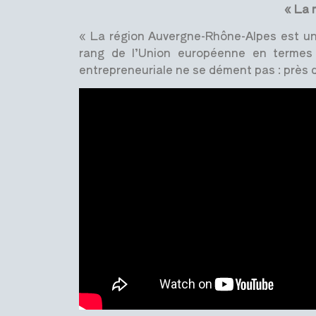
« La m
« La région Auvergne-Rhône-Alpes est une 
rang de l’Union européenne en termes d
entrepreneuriale ne se dément pas : près 