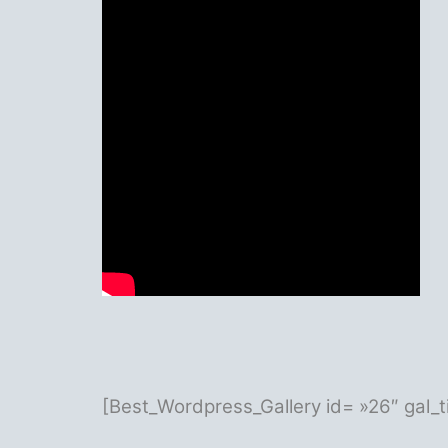
[Best_Wordpress_Gallery id= »26″ gal_